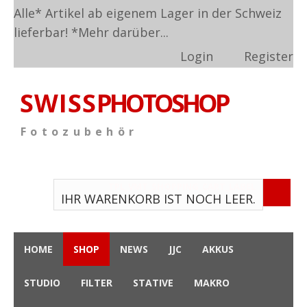
Alle* Artikel ab eigenem Lager in der Schweiz
lieferbar! *
Mehr darüber...
Login
Register
S W I S S
PHOTOSHOP
F o t o z u b e h ö r
TPL_VMT_SHOPPING_CART_LABEL
IHR WARENKORB IST NOCH LEER.
HOME
SHOP
NEWS
JJC
AKKUS
STUDIO
FILTER
STATIVE
MAKRO