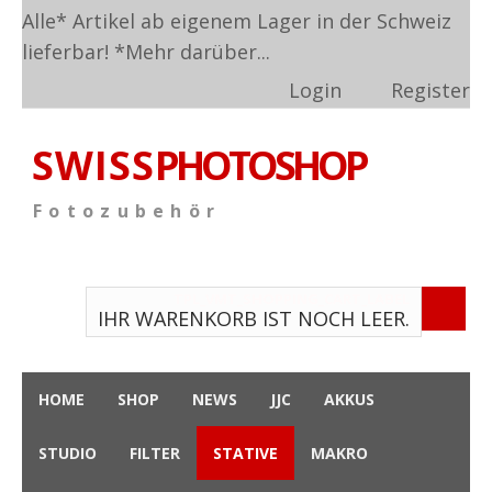
Alle* Artikel ab eigenem Lager in der Schweiz
lieferbar! *
Mehr darüber...
Login
Register
S W I S S
PHOTOSHOP
F o t o z u b e h ö r
TPL_VMT_SHOPPING_CART_LABEL
IHR WARENKORB IST NOCH LEER.
HOME
SHOP
NEWS
JJC
AKKUS
STUDIO
FILTER
STATIVE
MAKRO