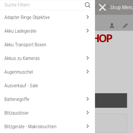
Alle* Artikel ab eigenem Lager in der Schweiz
lieferbar! *
Mehr darüber...
Adapter Ringe Objektive
Akku Ladegeräte
S W I S S
PHOTOSHOP
Akku Transport Boxen
F o t o z u b e h ö r
Akkus zu Kameras
TPL_VMT_SHOPPING_CART_LABEL
IHR WARENKORB IST NOCH LEER.
Augenmuschel
Ausverkauf - Sale
Batteriegriffe
Blitzauslöser
Aktuelle Seite:
Startseite
Blitzgeräte - Makroleuchten