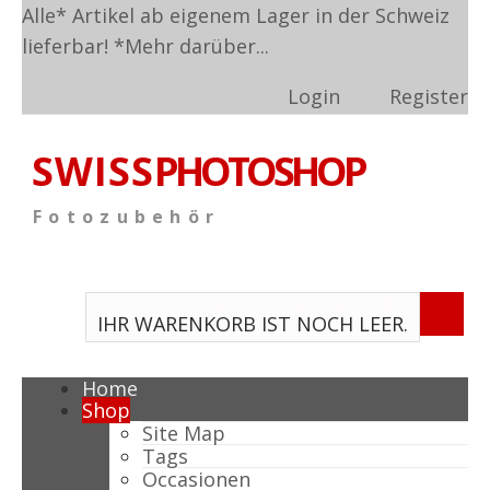
Alle* Artikel ab eigenem Lager in der Schweiz
lieferbar! *
Mehr darüber...
Login
Register
S W I S S
PHOTOSHOP
F o t o z u b e h ö r
TPL_VMT_SHOPPING_CART_LABEL
IHR WARENKORB IST NOCH LEER.
Home
Shop
Site Map
Tags
Occasionen