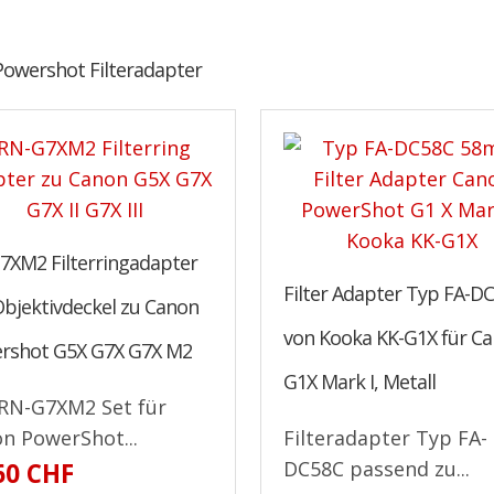
owershot Filteradapter
7XM2 Filterringadapter
Filter Adapter Typ FA-D
Objektivdeckel zu Canon
von Kooka KK-G1X für C
rshot G5X G7X G7X M2
G1X Mark I, Metall
RN-G7XM2 Set für
n PowerShot...
Filteradapter Typ FA-
DC58C passend zu...
60 CHF