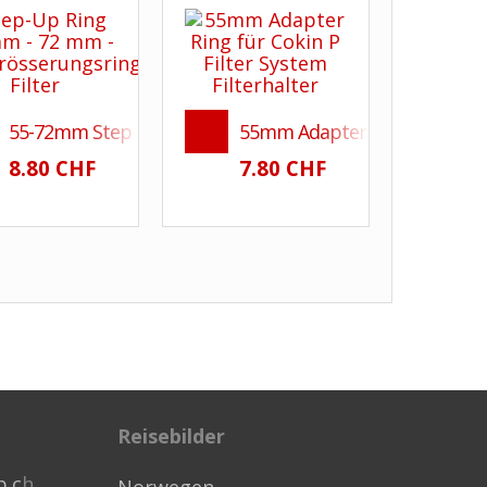
55-72mm Step Up Ring - Vergrösserungsring für Filter
55mm Adapter Ring für Cokin 
ount-System
kon AF und AF-S Objektive wie LF-4
8.80 CHF
7.80 CHF
Reisebilder
p.c
h
Norwegen