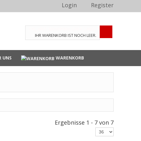
Login
Register
TPL_VMT_SHOPPING_CART_LABEL
IHR WARENKORB IST NOCH LEER.
R UNS
WARENKORB
Ergebnisse 1 - 7 von 7