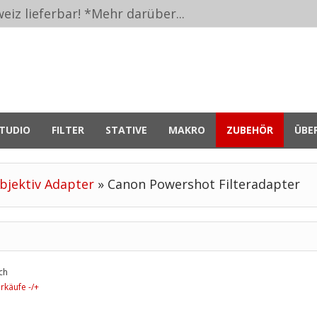
eiz lieferbar! *
Mehr darüber...
TUDIO
FILTER
STATIVE
MAKRO
ZUBEHÖR
ÜBE
bjektiv Adapter
»
Canon Powershot Filteradapter
ch
rkäufe -/+