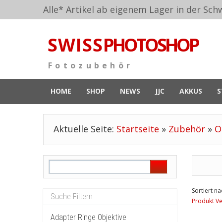
Alle* Artikel ab eigenem Lager in der Schw
S W I S S
PHOTOSHOP
F o t o z u b e h ö r
HOME
SHOP
NEWS
JJC
AKKUS
S
Aktuelle Seite:
Startseite
»
Zubehör
»
O
Sortiert na
Produkt Ve
Adapter Ringe Objektive