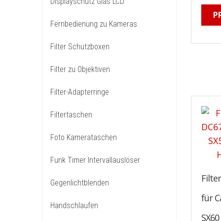
Displayschutz Glas LCD
P
Fernbedienung zu Kameras
Filter Schutzboxen
Filter zu Objektiven
Filter-Adapterringe
Filtertaschen
Foto Kamerataschen
Funk Timer Intervallauslöser
Filt
Gegenlichtblenden
für C
Handschlaufen
SX60 