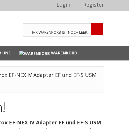
Login
Register
TPL_VMT_SHOPPING_CART_LABEL
IHR WARENKORB IST NOCH LEER.
R UNS
WARENKORB
trox EF-NEX IV Adapter EF und EF-S USM
!
trox EF-NEX IV Adapter EF und EF-S USM