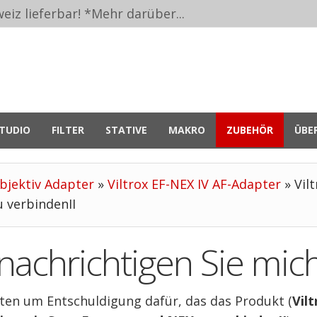
eiz lieferbar! *
Mehr darüber...
TUDIO
FILTER
STATIVE
MAKRO
ZUBEHÖR
ÜBE
bjektiv Adapter
»
Viltrox EF-NEX IV AF-Adapter
»
Vil
 verbindenII
nachrichtigen Sie mich
tten um Entschuldigung dafür, das das Produkt (
Vil