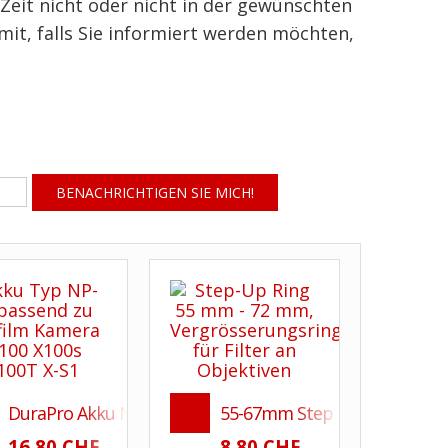
 Zeit nicht oder nicht in der gewünschten
 mit, falls Sie informiert werden möchten,
1 für Nikon D70s, D80
DuraPro Akku NP-95 passend zu Fujifilm Kamera X-100 X10
55-67mm Step Up Ring - Vergr
16.80 CHF
8.80 CHF