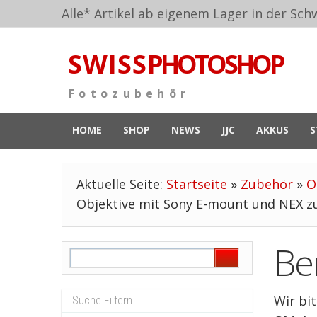
Alle* Artikel ab eigenem Lager in der Schw
S W I S S
PHOTOSHOP
F o t o z u b e h ö r
HOME
SHOP
NEWS
JJC
AKKUS
S
Aktuelle Seite:
Startseite
»
Zubehör
»
O
Objektive mit Sony E-mount und NEX zu
Be
Wir bi