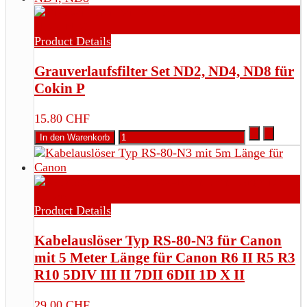
Product Details
Grauverlaufsfilter Set ND2, ND4, ND8 für
Cokin P
15.80 CHF
Product Details
Kabelauslöser Typ RS-80-N3 für Canon
mit 5 Meter Länge für Canon R6 II R5 R3
R10 5DIV III II 7DII 6DII 1D X II
29.00 CHF