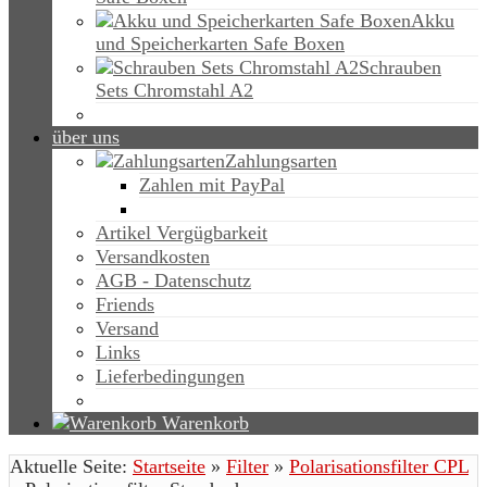
Akku
und Speicherkarten Safe Boxen
Schrauben
Sets Chromstahl A2
über uns
Zahlungsarten
Zahlen mit PayPal
Artikel Vergügbarkeit
Versandkosten
AGB - Datenschutz
Friends
Versand
Links
Lieferbedingungen
Warenkorb
Aktuelle Seite:
Startseite
»
Filter
»
Polarisationsfilter CPL