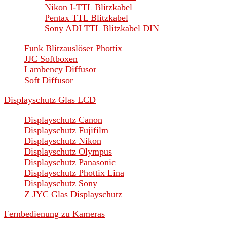
Nikon I-TTL Blitzkabel
Pentax TTL Blitzkabel
Sony ADI TTL Blitzkabel DIN
Funk Blitzauslöser Phottix
JJC Softboxen
Lambency Diffusor
Soft Diffusor
Displayschutz Glas LCD
Displayschutz Canon
Displayschutz Fujifilm
Displayschutz Nikon
Displayschutz Olympus
Displayschutz Panasonic
Displayschutz Phottix Lina
Displayschutz Sony
Z JYC Glas Displayschutz
Fernbedienung zu Kameras