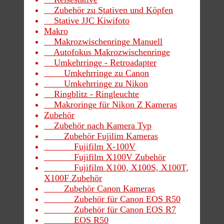
Zubehör zu Stativen und Köpfen
Stative JJC Kiwifoto
Makro
Makrozwischenringe Manuell
Autofokus Makrozwischenringe
Umkehrringe - Retroadapter
Umkehrringe zu Canon
Umkehrringe zu Nikon
Ringblitz - Ringleuchte
Makroringe für Nikon Z Kameras
Zubehör
Zubehör nach Kamera Typ
Zubehör Fujilim Kameras
Fujifilm X-100V
Fujifilm X100V Zubehör
Fujifilm X100, X100S, X100T,
X100F Zubehör
Zubehör Canon Kameras
Zubehör für Canon EOS R50
Zubehör für Canon EOS R7
EOS R50