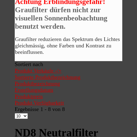
Achtung
Erblindungsgefahr!
Graufilter dürfen nicht zur
visuellen Sonnenbeobachtung
benutzt werden.
Graufilter reduzieren das Spektrum des Lichtes
gleichmässig, ohne Farben und Kontrast zu
beeinflussen.
Sortiert nach
Produkt Verkäufe -/+
Sortierte Produktbezeichnung
Produktbezeichnung
Erstellungsdatum
Produktpreis
Produkt Verfügbarkeit
Ergebnisse 1 - 8 von 8
ND8 Neutralfilter