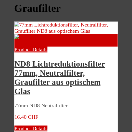
Graufilter
Product Details
ND8 Lichtreduktionsfilter
77mm, Neutralfilter,
Graufilter aus optischem
Glas
77mm ND8 Neutralfilter...
16.40 CHF
Product Details