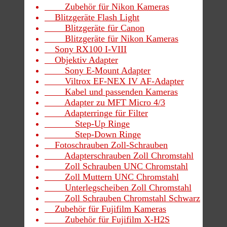
Zubehör für Nikon Kameras
Blitzgeräte Flash Light
Blitzgeräte für Canon
Blitzgeräte für Nikon Kameras
Sony RX100 I-VIII
Objektiv Adapter
Sony E-Mount Adapter
Viltrox EF-NEX IV AF-Adapter
Kabel und passenden Kameras
Adapter zu MFT Micro 4/3
Adapterringe für Filter
Step-Up Ringe
Step-Down Ringe
Fotoschrauben Zoll-Schrauben
Adapterschrauben Zoll Chromstahl
Zoll Schrauben UNC Chromstahl
Zoll Muttern UNC Chromstahl
Unterlegscheiben Zoll Chromstahl
Zoll Schrauben Chromstahl Schwarz
Zubehör für Fujifilm Kameras
Zubehör für Fujifilm X-H2S