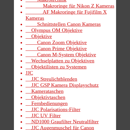
Makroringe für Nikon Z Kameras
AF Makroringe für Fujifilm X
Kameras
Schnittstellen Canon Kameras
Olympus OM Objektive
Objektive
Canon Zoom Objektive
Canon Prime Objektive
Canon M-System Objektive
Wechselplatten zu Objektiven
Objektilisten zu Systemen
JJC
JJC Streulichtblenden
JJC GSP Kamera Displayschutz
Kamerataschen
Objektivtaschen
Fernbedienungen
JJC Polarisations-Filter
JJC UV Filter
ND1000 Graufilter Neutralfilter
JJC Augenmuschel für Canon