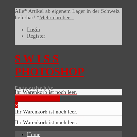
Alle* Artikel ab eigenem Lager in der Schweiz
lieferbar! *
Mehr darüber...
Login
Register
S W I S S
PHOTOSHOP
F o t o z u b e h ö r
Ihr Warenkorb ist noch leer.
Warenkorb anzeigen
×
Ihr Warenkorb ist noch leer.
TPL_VMT_SHOPPING_CART_LABEL
Ihr Warenkorb ist noch leer.
Home