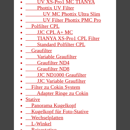
UV XS-Pro1 MC TIANYA
Phottix UV Filter
UV MC Phottix Ultra Slim
UV Filter Phottix PMC Pro
Polfilter CPL
JJC CPL A+ MC
TIANYA XS-Pro1 CPL Filter
Standard Polfilter CPL
Graufilter
Variable Graufilter
Graufilter ND4
Graufilter ND8
JJC ND1000 Graufilter
JJC Variable Graufilter
Filter zu Cokin System
Adapter Ringe zu Cokin
Stative
Panorama Kugelkopf
Kugelkopf für Foto-Stative
Wechselplatten
L-Winkel
Reisestative