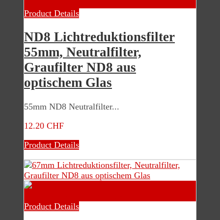
Product Details
ND8 Lichtreduktionsfilter
55mm, Neutralfilter,
Graufilter ND8 aus
optischem Glas
55mm ND8 Neutralfilter...
12.20 CHF
Product Details
Product Details