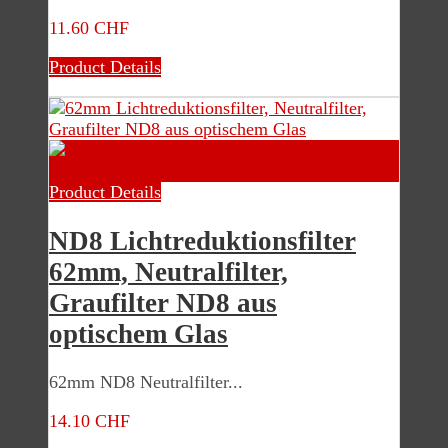
11.60 CHF
Product Details
Product Details
ND8 Lichtreduktionsfilter
62mm, Neutralfilter,
Graufilter ND8 aus
optischem Glas
62mm ND8 Neutralfilter...
14.10 CHF