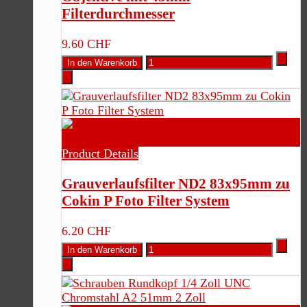
Filterdurchmesser
9.60 CHF
Product Details
Grauverlaufsfilter ND2 83x95mm zu
Cokin P Foto Filter System
6.20 CHF