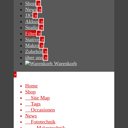
Shop
»
News
»
JJC
»
Akkus
»
Studio
»
Filter
»
Stative
»
Makro
»
Zubehör
»
über uns
»
Warenkorb
×
Home
Shop
Site Map
Tags
Occasionen
News
Fototechnik
Makrotechnik