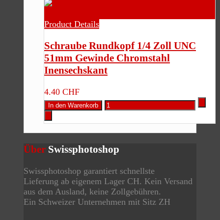
Product Details
Schraube Rundkopf 1/4 Zoll UNC
51mm Gewinde Chromstahl
Inensechskant
4.40 CHF
Über
Swissphotoshop
Swissphotoshop garantiert schnellste
Lieferung ab eigenem Lager CH. Kein Versand
aus dem Ausland, keine Zollgebühren.
Ein Schweizer Unternehmen mit Sitz ZH