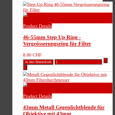
Product Details
46-55mm Step Up Ring -
Vergrösserungsring für Filter
8.80 CHF
Product Details
43mm Metall Gegenlichtblende für
Objektive mit 43mm