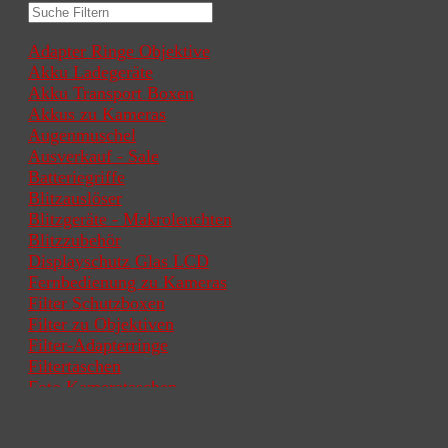
Adapter Ringe Objektive
Akku Ladegeräte
Akku Transport Boxen
Akkus zu Kameras
Augenmuschel
Ausverkauf - Sale
Batteriegriffe
Blitzauslöser
Blitzgeräte - Makroleuchten
Blitzzubehör
Displayschutz Glas LCD
Fernbedienung zu Kameras
Filter Schutzboxen
Filter zu Objektiven
Filter-Adapterringe
Filtertaschen
Foto Kamerataschen
Funk Timer Intervallauslöser
Gegenlichtblenden