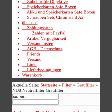
Zubehör für Objektive
Speicherkarten Safe Boxen
Akku und Speicherkarten Safe Boxen
Schrauben Sets Chromstahl A2
über uns
Zahlungsarten
Zahlen mit PayPal
Artikel Vergügbarkeit
Versandkosten
AGB - Datenschutz
Friends
Versand
Links
Lieferbedingungen
Warenkorb
Aktuelle Seite:
Startseite
»
Filter
»
Graufilter
»
ND8 Neutralfilter Graufilter