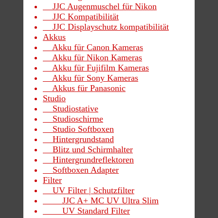
JJC Augenmuschel für Nikon
JJC Kompatibilität
JJC Displayschutz kompatibilität
Akkus
Akku für Canon Kameras
Akku für Nikon Kameras
Akku für Fujifilm Kameras
Akku für Sony Kameras
Akkus für Panasonic
Studio
Studiostative
Studioschirme
Studio Softboxen
Hintergrundstand
Blitz und Schirmhalter
Hintergrundreflektoren
Softboxen Adapter
Filter
UV Filter | Schutzfilter
JJC A+ MC UV Ultra Slim
UV Standard Filter