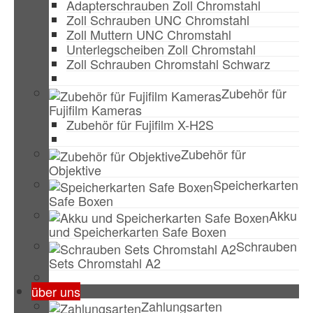
Adapterschrauben Zoll Chromstahl
Zoll Schrauben UNC Chromstahl
Zoll Muttern UNC Chromstahl
Unterlegscheiben Zoll Chromstahl
Zoll Schrauben Chromstahl Schwarz
Zubehör für
Fujifilm Kameras
Zubehör für Fujifilm X-H2S
Zubehör für
Objektive
Speicherkarten
Safe Boxen
Akku
und Speicherkarten Safe Boxen
Schrauben
Sets Chromstahl A2
über uns
Zahlungsarten