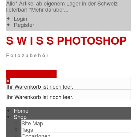
Alle* Artikel ab eigenem Lager in der Schweiz
lieferbar! *
Mehr darüber...
Login
Register
S W I S S
PHOTOSHOP
F o t o z u b e h ö r
Warenkorb anzeigen
×
Ihr Warenkorb ist noch leer.
TPL_VMT_SHOPPING_CART_LABEL
Ihr Warenkorb ist noch leer.
Home
Shop
Site Map
Tags
Occasionen