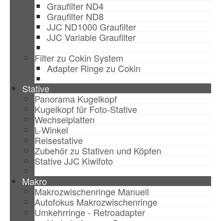
Graufilter ND4
Graufilter ND8
JJC ND1000 Graufilter
JJC Variable Graufilter
Filter zu Cokin System
Adapter Ringe zu Cokin
Stative
Panorama Kugelkopf
Kugelkopf für Foto-Stative
Wechselplatten
L-Winkel
Reisestative
Zubehör zu Stativen und Köpfen
Stative JJC Kiwifoto
Makro
Makrozwischenringe Manuell
Autofokus Makrozwischenringe
Umkehrringe - Retroadapter