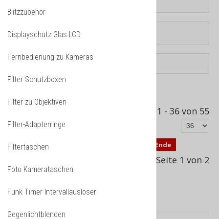
Blitzzubehör
Displayschutz Glas LCD
Fernbedienung zu Kameras
Filter Schutzboxen
Sortiert nach
Produkt Verkäufe -/+
Filter zu Objektiven
Ergebnisse 1 - 36 von 55
Filter-Adapterringe
Start
Zurück
1
2
Weiter
Ende
Filtertaschen
Seite 1 von 2
Foto Kamerataschen
Funk Timer Intervallauslöser
Kunstoff Gegenlichtblenden
Gegenlichtblenden