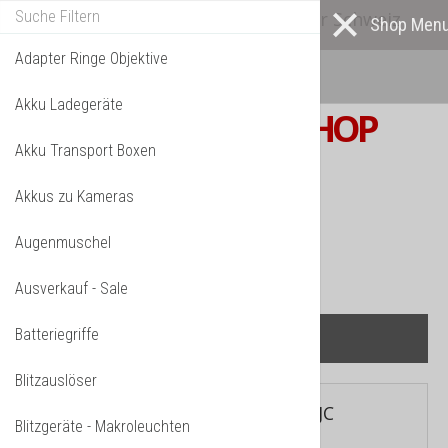
Alle* Artikel ab eigenem Lager in der Schweiz
lieferbar! *
Mehr darüber...
Adapter Ringe Objektive
Akku Ladegeräte
S W I S S
PHOTOSHOP
Akku Transport Boxen
F o t o z u b e h ö r
Akkus zu Kameras
TPL_VMT_SHOPPING_CART_LABEL
IHR WARENKORB IST NOCH LEER.
Augenmuschel
Ausverkauf - Sale
Batteriegriffe
Blitzauslöser
Aktuelle Seite:
Startseite
»
JJC
»
JJC
Blitzgeräte - Makroleuchten
Streulichtblenden