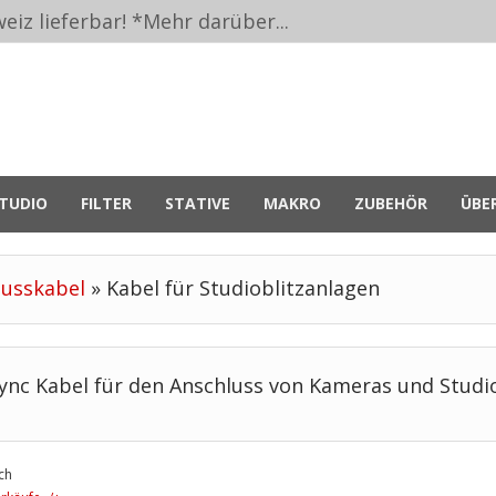
eiz lieferbar! *
Mehr darüber...
TUDIO
FILTER
STATIVE
MAKRO
ZUBEHÖR
ÜBE
lusskabel
»
Kabel für Studioblitzanlagen
ync Kabel für den Anschluss von Kameras und Studi
ch