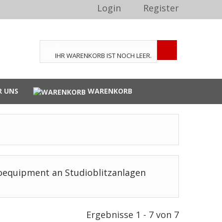
Login
Register
TPL_VMT_SHOPPING_CART_LABEL
IHR WARENKORB IST NOCH LEER.
R UNS
WARENKORB
oequipment an Studioblitzanlagen
Ergebnisse 1 - 7 von 7