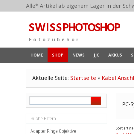
Alle* Artikel ab eigenem Lager in der Schw
S W I S S
PHOTOSHOP
F o t o z u b e h ö r
HOME
SHOP
NEWS
JJC
AKKUS
S
Aktuelle Seite:
Startseite
»
Kabel Ansch
PC-S
Sortiert na
Adapter Ringe Objektive