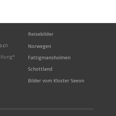
Reisebilder
p.c
h
Norwegen
ltung*
Fattigmansholmen
Schottland
Bilder vom Kloster Seeon