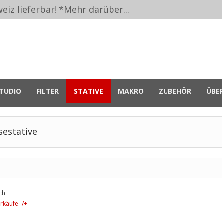
eiz lieferbar! *
Mehr darüber...
TUDIO
FILTER
STATIVE
MAKRO
ZUBEHÖR
ÜBE
sestative
ch
rkäufe -/+