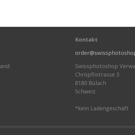
Kontakt
order@swissphotosho
sand
Swissphotoshop Verwa
Chröpflistrasse 3
8180 Bülach
Schweiz
*kein Ladengeschäft