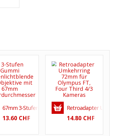
rafen
ralfilter aus optischem Glas
67mm 3-Stufen Gummi Gegenlichtblende für Objektive 
Retroadapter Umkehrring 72
13.60 CHF
14.80 CHF