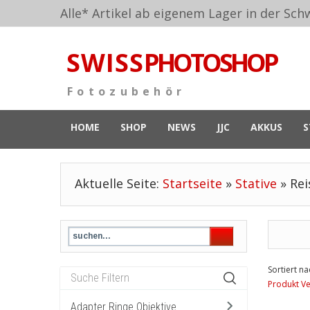
Alle* Artikel ab eigenem Lager in der Schw
S W I S S
PHOTOSHOP
F o t o z u b e h ö r
HOME
SHOP
NEWS
JJC
AKKUS
S
Aktuelle Seite:
Startseite
»
Stative
»
Rei
Sortiert na
Produkt Ve
Adapter Ringe Objektive