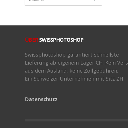
ÜBER
SWISSPHOTOSHOP
Swissphotoshop garantiert schnellste
Lieferung ab eigenem Lager CH. Kein Ver
aus dem Ausland, keine Zollgebühren.
Ein Schweizer Unternehmen mit Sitz ZH
Datenschutz