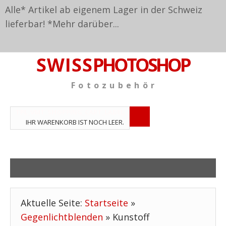
Alle* Artikel ab eigenem Lager in der Schweiz
lieferbar! *
Mehr darüber...
S W I S S
PHOTOSHOP
F o t o z u b e h ö r
TPL_VMT_SHOPPING_CART_LABEL
IHR WARENKORB IST NOCH LEER.
Aktuelle Seite:
Startseite
»
Gegenlichtblenden
»
Kunstoff