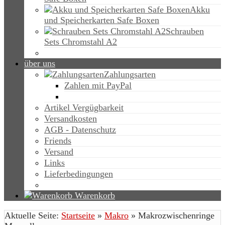
Akku
und Speicherkarten Safe Boxen
Schrauben
Sets Chromstahl A2
über uns
Zahlungsarten
Zahlen mit PayPal
Artikel Vergügbarkeit
Versandkosten
AGB - Datenschutz
Friends
Versand
Links
Lieferbedingungen
Warenkorb
Aktuelle Seite:
Startseite
»
Makro
»
Makrozwischenringe