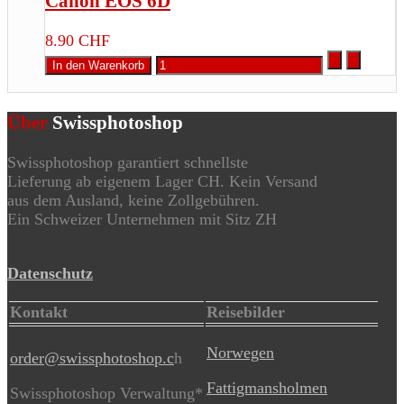
Canon EOS 6D
8.90 CHF
Über
Swissphotoshop
Swissphotoshop garantiert schnellste
Lieferung ab eigenem Lager CH. Kein Versand
aus dem Ausland, keine Zollgebühren.
Ein Schweizer Unternehmen mit Sitz ZH
Datenschutz
Kontakt
Reisebilder
Norwegen
order@swissphotoshop.c
h
Fattigmansholmen
Swissphotoshop Verwaltung*