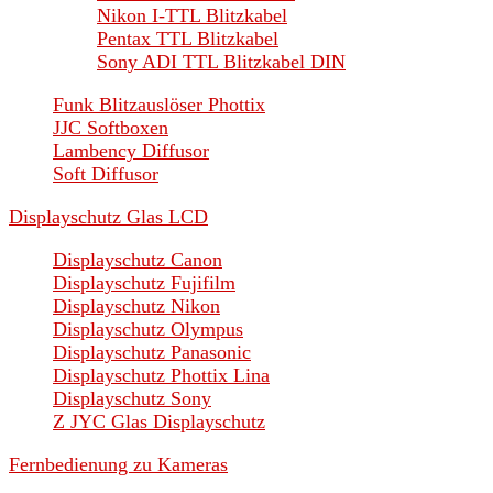
Nikon I-TTL Blitzkabel
Pentax TTL Blitzkabel
Sony ADI TTL Blitzkabel DIN
Funk Blitzauslöser Phottix
JJC Softboxen
Lambency Diffusor
Soft Diffusor
Displayschutz Glas LCD
Displayschutz Canon
Displayschutz Fujifilm
Displayschutz Nikon
Displayschutz Olympus
Displayschutz Panasonic
Displayschutz Phottix Lina
Displayschutz Sony
Z JYC Glas Displayschutz
Fernbedienung zu Kameras