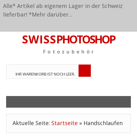
Alle* Artikel ab eigenem Lager in der Schweiz
lieferbar! *
Mehr darüber...
S W I S S
PHOTOSHOP
F o t o z u b e h ö r
TPL_VMT_SHOPPING_CART_LABEL
IHR WARENKORB IST NOCH LEER.
Aktuelle Seite:
Startseite
»
Handschlaufen