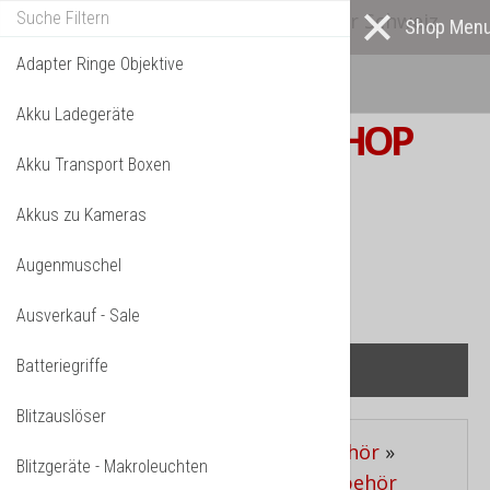
Alle* Artikel ab eigenem Lager in der Schweiz
lieferbar! *
Mehr darüber...
Adapter Ringe Objektive
Akku Ladegeräte
S W I S S
PHOTOSHOP
Akku Transport Boxen
F o t o z u b e h ö r
Akkus zu Kameras
TPL_VMT_SHOPPING_CART_LABEL
IHR WARENKORB IST NOCH LEER.
Augenmuschel
Ausverkauf - Sale
Batteriegriffe
Blitzauslöser
Aktuelle Seite:
Startseite
»
Zubehör
»
Blitzgeräte - Makroleuchten
Zubehör nach Kamera Typ
»
Zubehör