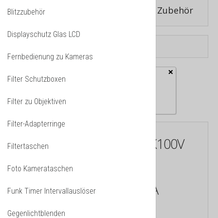
Fujilim Kameras
»
Fujifilm X100V Zubehör
Blitzzubehör
Displayschutz Glas LCD
Fernbedienung zu Kameras
×
Fehler
Filter Schutzboxen
Advanced Custom Fields
System Plugin is missing
Filter zu Objektiven
Filter-Adapterringe
ZUBEHÖR ZU FUJIFILM X100V
Filtertaschen
Foto Kamerataschen
JJC,
FUJIFILM
X100V
KAMERA
Funk Timer Intervallauslöser
ZUBEHÖR
Gegenlichtblenden