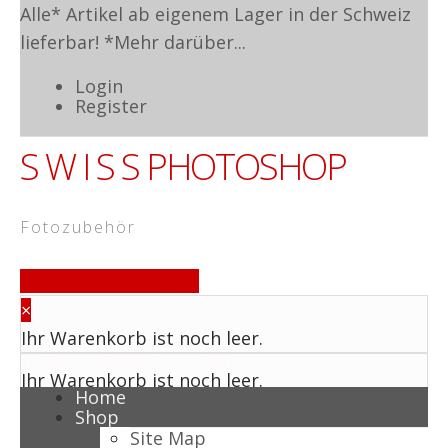
Alle* Artikel ab eigenem Lager in der Schweiz
lieferbar! *
Mehr darüber...
Login
Register
S W I S S
PHOTOSHOP
F o t o z u b e h ö r
Warenkorb anzeigen
×
Ihr Warenkorb ist noch leer.
TPL_VMT_SHOPPING_CART_LABEL
Ihr Warenkorb ist noch leer.
Home
Shop
Site Map