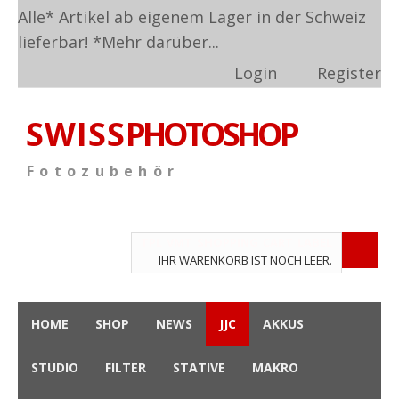
Alle* Artikel ab eigenem Lager in der Schweiz
lieferbar! *
Mehr darüber...
Login
Register
S W I S S
PHOTOSHOP
F o t o z u b e h ö r
TPL_VMT_SHOPPING_CART_LABEL
IHR WARENKORB IST NOCH LEER.
HOME
SHOP
NEWS
JJC
AKKUS
STUDIO
FILTER
STATIVE
MAKRO