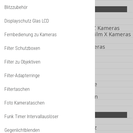
Blitzzubehör
News
Fototechnik
Displayschutz Glas LCD
Makrotechnik
Makroringe für Nikon Z Kameras
AF Makroringe für Fujifilm X Kameras
Fernbedienung zu Kameras
Schnittstellen Canon Kameras
Filter Schutzboxen
Olympus OM Objektive
Filter zu Objektiven
Objektive
Canon Zoom Objektive
Filter-Adapterringe
Canon Prime Objektive
Canon M-System Objektive
Filtertaschen
Wechselplatten zu Objektiven
Objektilisten zu Systemen
Foto Kamerataschen
JJC
Funk Timer Intervallauslöser
JJC Streulichtblenden
JJC GSP Kamera Displayschutz
Gegenlichtblenden