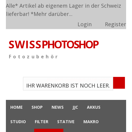
Alle* Artikel ab eigenem Lager in der Schweiz
lieferbar! *
Mehr darüber...
Login
Register
S W I S S
PHOTOSHOP
F o t o z u b e h ö r
TPL_VMT_SHOPPING_CART_LABEL
IHR WARENKORB IST NOCH LEER.
HOME
SHOP
NEWS
JJC
AKKUS
STUDIO
FILTER
STATIVE
MAKRO