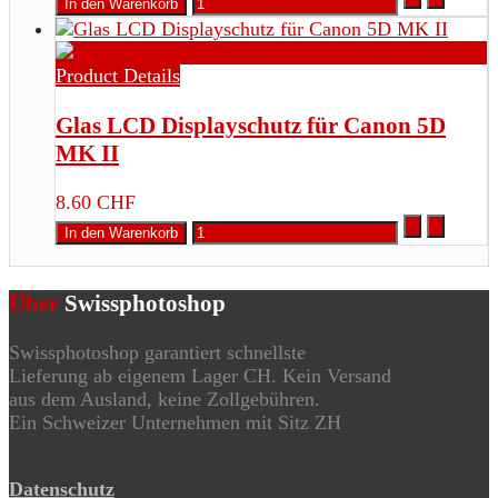
Product Details
Glas LCD Displayschutz für Canon 5D
MK II
8.60 CHF
Über
Swissphotoshop
Swissphotoshop garantiert schnellste
Lieferung ab eigenem Lager CH. Kein Versand
aus dem Ausland, keine Zollgebühren.
Ein Schweizer Unternehmen mit Sitz ZH
Datenschutz