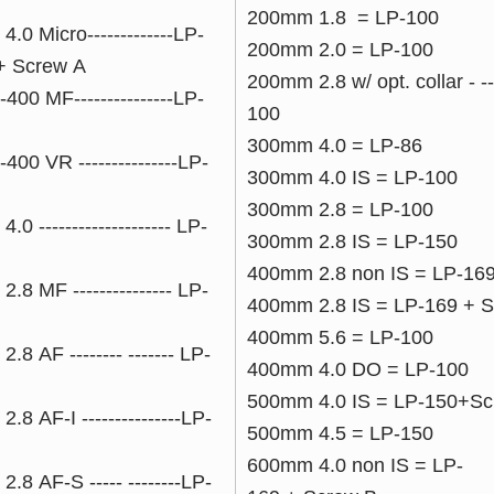
200mm 1.8
=
LP-100
4.0 Micro-------------LP-
200mm 2.0
=
LP-100
+ Screw A
200mm 2.8 w/ opt. collar - -
-400 MF---------------LP-
100
300mm 4.0
=
LP-86
-400 VR ---------------LP-
300mm 4.0 IS
=
LP-100
300mm 2.8
=
LP-100
4.0 -------------------- LP-
300mm 2.8 IS
=
LP-150
400mm 2.8 non IS
=
LP-16
2.8 MF --------------- LP-
400mm 2.8 IS
=
LP-169 + 
400mm 5.6
=
LP-100
2.8 AF -------- ------- LP-
400mm 4.0 DO
=
LP-100
500mm 4.0 IS
=
LP-150+Sc
2.8 AF-I ---------------LP-
500mm 4.5
=
LP-150
600mm 4.0 non IS
=
LP-
2.8 AF-S ----- --------LP-