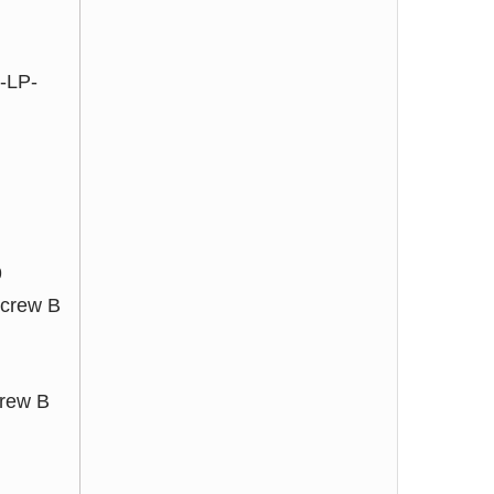
--LP-
9
Screw B
rew B