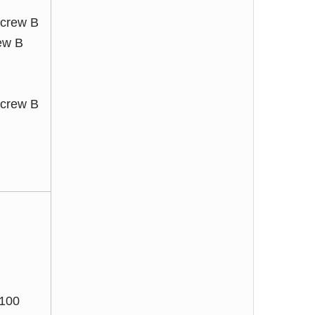
Screw B
ew B
Screw B
-100