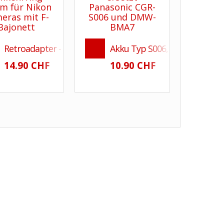
ikon Kameras Z5, Z6, Z6 II, Z7, Z7 II, Z8, D7100, D7200, D
Retroadapter - Umkehrring 62mm für Nikon DSLR
Akku Typ S006, ersetzt Pan
eras mit 2.7" LCD
14.90 CHF
10.90 CHF