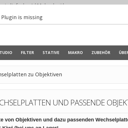
eiz lieferbar! *
Mehr darüber...
Plugin is missing
TUDIO
FILTER
STATIVE
MAKRO
ZUBEHÖR
ÜBE
selplatten zu Objektiven
CHSELPLATTEN UND PASSENDE OBJEKTI
te von Objektiven und dazu passenden Wechselplatt
 Kiwi (bei uns an Lager!