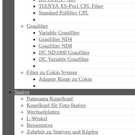
TIANYA XS-Pro1 CPL Filter
Standard Polfilter CPL
Graufilter
Variable Graufilter
Graufilter ND4
Graufilter ND8
JJC ND1000 Graufilter
JJC Variable Graufilter
Filter zu Cokin System
Adapter Ringe zu Cokin
Stative
Panorama Kugelkopf
Kugelkopf für Foto-Stative
Wechselplatten
L-Winkel
Reisestative
Zubehör zu Stativen und Köpfen