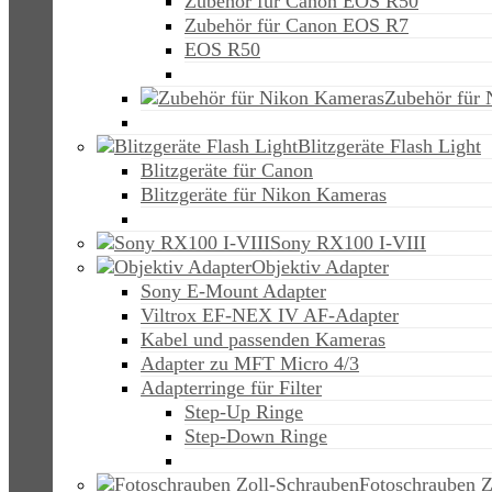
Zubehör für Canon EOS R50
Zubehör für Canon EOS R7
EOS R50
Zubehör für
Blitzgeräte Flash Light
Blitzgeräte für Canon
Blitzgeräte für Nikon Kameras
Sony RX100 I-VIII
Objektiv Adapter
Sony E-Mount Adapter
Viltrox EF-NEX IV AF-Adapter
Kabel und passenden Kameras
Adapter zu MFT Micro 4/3
Adapterringe für Filter
Step-Up Ringe
Step-Down Ringe
Fotoschrauben Z