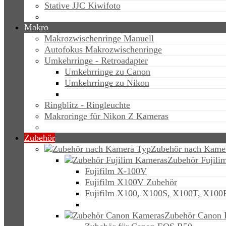
Stative JJC Kiwifoto
Makro
Makrozwischenringe Manuell
Autofokus Makrozwischenringe
Umkehrringe - Retroadapter
Umkehrringe zu Canon
Umkehrringe zu Nikon
Ringblitz - Ringleuchte
Makroringe für Nikon Z Kameras
Zubehör
Zubehör nach Kame
Zubehör Fujili
Fujifilm X-100V
Fujifilm X100V Zubehör
Fujifilm X100, X100S, X100T, X100
Zubehör Canon 