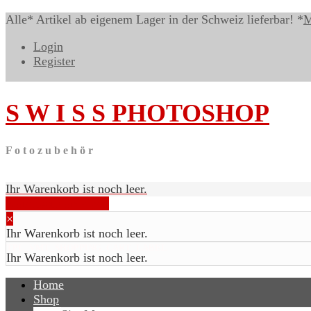
Alle* Artikel ab eigenem Lager in der Schweiz lieferbar! *
M
Login
Register
S W I S S
PHOTOSHOP
F o t o z u b e h ö r
Ihr Warenkorb ist noch leer.
Warenkorb anzeigen
×
Ihr Warenkorb ist noch leer.
TPL_VMT_SHOPPING_CART_LABEL
Ihr Warenkorb ist noch leer.
Home
Shop