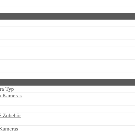
ra Typ
m Kameras
F Zubehör
Kameras