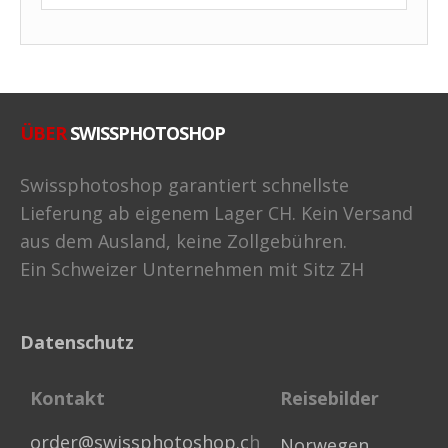
ÜBER
SWISSPHOTOSHOP
Swissphotoshop garantiert schnellste
Lieferung ab eigenem Lager CH. Kein Versand
aus dem Ausland, keine Zollgebühren.
Ein Schweizer Unternehmen mit Sitz ZH
Datenschutz
Kontakt
Reisebilder
order@swissphotoshop.c
h
Norwegen