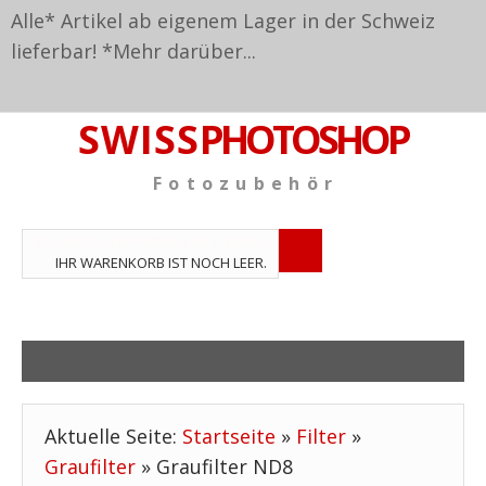
Alle* Artikel ab eigenem Lager in der Schweiz
lieferbar! *
Mehr darüber...
S W I S S
PHOTOSHOP
F o t o z u b e h ö r
TPL_VMT_SHOPPING_CART_LABEL
IHR WARENKORB IST NOCH LEER.
Aktuelle Seite:
Startseite
»
Filter
»
Graufilter
»
Graufilter ND8