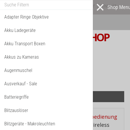
Alle* Artikel ab eigenem Lager in der Schweiz
lieferbar! *
Mehr darüber...
Adapter Ringe Objektive
Akku Ladegeräte
S W I S S
PHOTOSHOP
Akku Transport Boxen
F o t o z u b e h ö r
Akkus zu Kameras
TPL_VMT_SHOPPING_CART_LABEL
IHR WARENKORB IST NOCH LEER.
Augenmuschel
Ausverkauf - Sale
Batteriegriffe
Blitzauslöser
Aktuelle Seite:
Startseite
»
Fernbedienung
Blitzgeräte - Makroleuchten
zu Kameras
»
Kameraauslöser Wireless