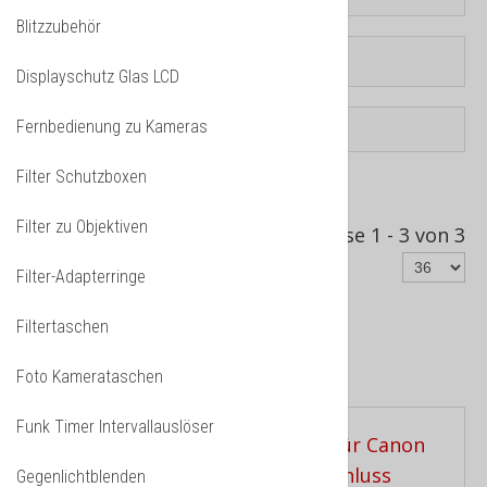
Blitzzubehör
Displayschutz Glas LCD
Fernbedienung zu Kameras
Filter Schutzboxen
Sortiert nach
Produkt Verkäufe -/+
Filter zu Objektiven
Ergebnisse 1 - 3 von 3
Filter-Adapterringe
Filtertaschen
Kameraauslöser Wireless
Foto Kamerataschen
Funk Timer Intervallauslöser
Gegenlichtblenden