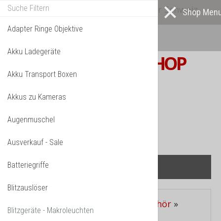
Alle* Artikel ab eigenem Lager in der Schweiz
lieferbar! *
Mehr darüber...
Adapter Ringe Objektive
Akku Ladegeräte
S W I S S
PHOTOSHOP
Akku Transport Boxen
F o t o z u b e h ö r
Akkus zu Kameras
TPL_VMT_SHOPPING_CART_LABEL
IHR WARENKORB IST NOCH LEER.
Augenmuschel
Ausverkauf - Sale
Batteriegriffe
Blitzauslöser
Aktuelle Seite:
Startseite
»
Zubehör
»
Blitzgeräte - Makroleuchten
Blitzgeräte Flash Light