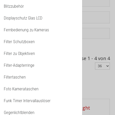
Blitzzubehör
Displayschutz Glas LCD
Fernbedienung zu Kameras
Filter Schutzboxen
Sortiert nach
Produkt Verkäufe -/+
Filter zu Objektiven
Ergebnisse 1 - 4 von 4
Filter-Adapterringe
Filtertaschen
Foto Kamerataschen
Blitzgeräte - Makroleuchten
Funk Timer Intervallauslöser
Gegenlichtblenden