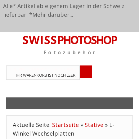
Alle* Artikel ab eigenem Lager in der Schweiz
lieferbar! *
Mehr darüber...
S W I S S
PHOTOSHOP
F o t o z u b e h ö r
TPL_VMT_SHOPPING_CART_LABEL
IHR WARENKORB IST NOCH LEER.
Aktuelle Seite:
Startseite
»
Stative
»
L-
Winkel Wechselplatten