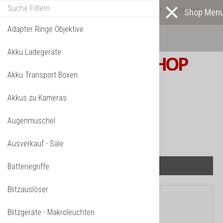
Alle* Artikel ab eigenem Lager in der Schweiz
lieferbar! *
Mehr darüber...
Adapter Ringe Objektive
Akku Ladegeräte
S W I S S
PHOTOSHOP
Akku Transport Boxen
F o t o z u b e h ö r
Akkus zu Kameras
TPL_VMT_SHOPPING_CART_LABEL
IHR WARENKORB IST NOCH LEER.
Augenmuschel
Ausverkauf - Sale
Batteriegriffe
Blitzauslöser
Aktuelle Seite:
Startseite
»
Filter
Blitzgeräte - Makroleuchten
Schutzboxen