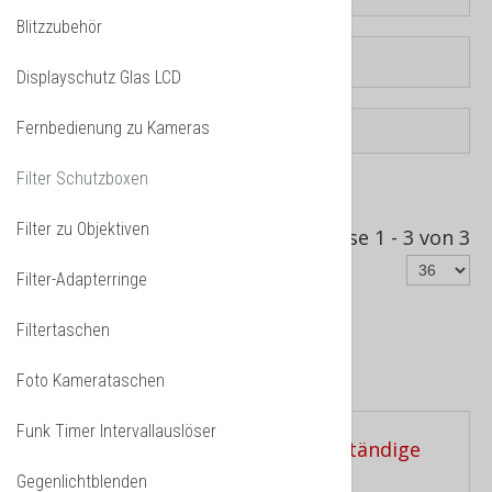
Blitzzubehör
Displayschutz Glas LCD
Fernbedienung zu Kameras
Filter Schutzboxen
Sortiert nach
Produkt Verkäufe -/+
Filter zu Objektiven
Ergebnisse 1 - 3 von 3
Filter-Adapterringe
Filtertaschen
Filter Schutzboxen
Foto Kamerataschen
Funk Timer Intervallauslöser
Gegenlichtblenden