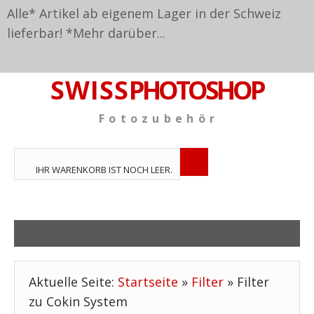
Alle* Artikel ab eigenem Lager in der Schweiz
lieferbar! *
Mehr darüber...
S W I S S
PHOTOSHOP
F o t o z u b e h ö r
TPL_VMT_SHOPPING_CART_LABEL
IHR WARENKORB IST NOCH LEER.
Aktuelle Seite:
Startseite
»
Filter
»
Filter
zu Cokin System