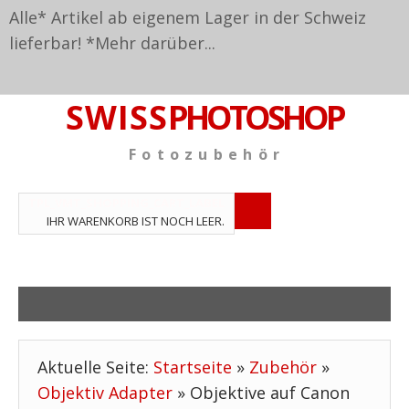
Alle* Artikel ab eigenem Lager in der Schweiz
lieferbar! *
Mehr darüber...
S W I S S
PHOTOSHOP
F o t o z u b e h ö r
TPL_VMT_SHOPPING_CART_LABEL
IHR WARENKORB IST NOCH LEER.
Aktuelle Seite:
Startseite
»
Zubehör
»
Objektiv Adapter
»
Objektive auf Canon