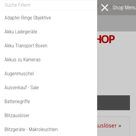
Alle* Artikel ab eigenem Lager in der Schweiz
lieferbar! *
Mehr darüber...
Adapter Ringe Objektive
Akku Ladegeräte
S W I S S
PHOTOSHOP
Akku Transport Boxen
F o t o z u b e h ö r
Akkus zu Kameras
TPL_VMT_SHOPPING_CART_LABEL
IHR WARENKORB IST NOCH LEER.
Augenmuschel
Ausverkauf - Sale
Batteriegriffe
Blitzauslöser
Aktuelle Seite:
Startseite
»
Blitzauslöser
»
Blitzgeräte - Makroleuchten
Phottix Strato II