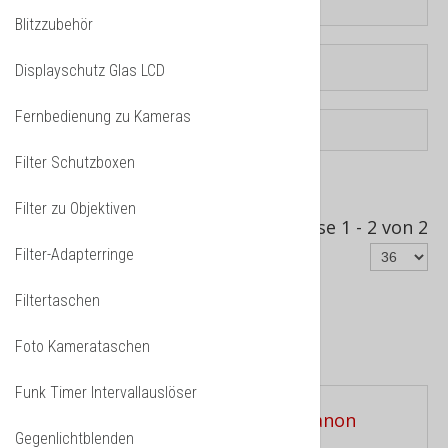
Blitzzubehör
Displayschutz Glas LCD
Fernbedienung zu Kameras
Filter Schutzboxen
Sortiert nach
Produkt Verkäufe -/+
Filter zu Objektiven
Ergebnisse 1 - 2 von 2
Filter-Adapterringe
Filtertaschen
Foto Kamerataschen
Phottix Strato II
Funk Timer Intervallauslöser
Gegenlichtblenden