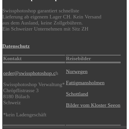
Swissphotoshop garantiert schnellste
Lieferung ab eigenem Lager CH. Kein Versand
aus dem Ausland, keine Zollgebühren.
Ein Schweizer Unternehmen mit Sitz ZH
Datenschutz
Kontakt
Reisebilder
Norwegen
order@swissphotoshop.c
h
Fattigmansholmen
Swissphotoshop Verwaltung*
Chröpflistrasse 3
Schottland
8180 Bülach
Schweiz
Bilder vom Kloster Seeon
*kein Ladengeschäft