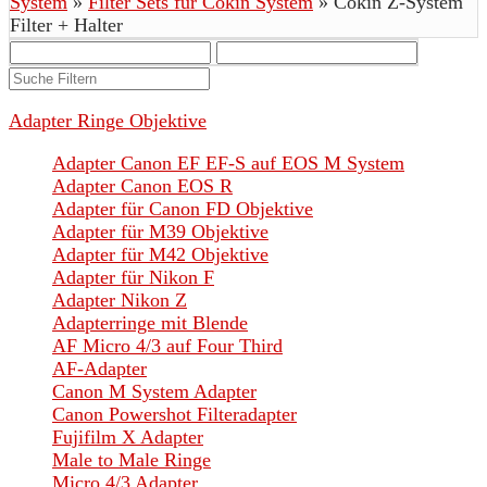
System
»
Filter Sets für Cokin System
»
Cokin Z-System
Filter + Halter
Adapter Ringe Objektive
Adapter Canon EF EF-S auf EOS M System
Adapter Canon EOS R
Adapter für Canon FD Objektive
Adapter für M39 Objektive
Adapter für M42 Objektive
Adapter für Nikon F
Adapter Nikon Z
Adapterringe mit Blende
AF Micro 4/3 auf Four Third
AF-Adapter
Canon M System Adapter
Canon Powershot Filteradapter
Fujifilm X Adapter
Male to Male Ringe
Micro 4/3 Adapter