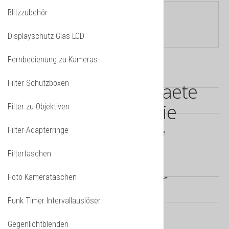
Blitzzubehör
Aktuelle Seite:
Startseite
»
Akku
Ladegeräte
Displayschutz Glas LCD
Fernbedienung zu Kameras
Filter Schutzboxen
Filter zu Objektiven
Filter-Adapterringe
USB 2-fach Ladegeräte
Filtertaschen
Foto Kamerataschen
Funk Timer Intervallauslöser
Ladegeräte für Canon
Gegenlichtblenden