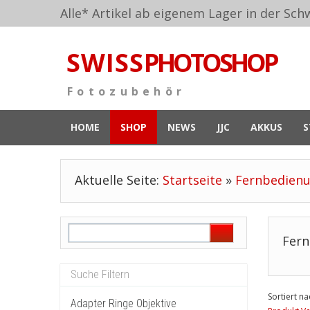
Alle* Artikel ab eigenem Lager in der Schw
S W I S S
PHOTOSHOP
F o t o z u b e h ö r
HOME
SHOP
NEWS
JJC
AKKUS
S
Aktuelle Seite:
Startseite
»
Fernbedien
Fern
Sortiert na
Adapter Ringe Objektive