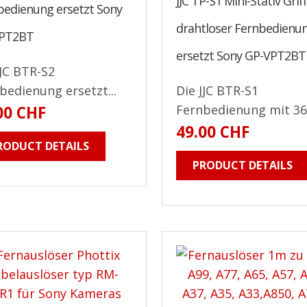
JJC TP-S1 Mini-Stativ Grif
bedienung ersetzt Sony
drahtloser Fernbedienu
PT2BT
ersetzt Sony GP-VPT2BT
JJC BTR-S2
bedienung ersetzt...
Die JJC BTR-S1
Fernbedienung mit 360
00 CHF
49.00 CHF
RODUCT DETAILS
PRODUCT DETAILS