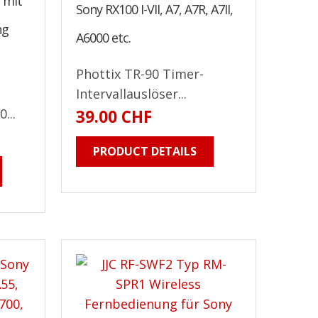
f mit
Sony RX100 I-VII, A7, A7R, A7II,
ng
A6000 etc.
Phottix TR-90 Timer-
Intervallauslöser...
...
39.00 CHF
PRODUCT DETAILS