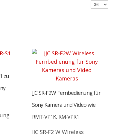
1 zu
ony
JJC SR-F2W Fernbedienung für
Sony Kamera und Video wie
nung
RMT-VP1K, RM-VPR1
JJC SR-F2 W Wireless