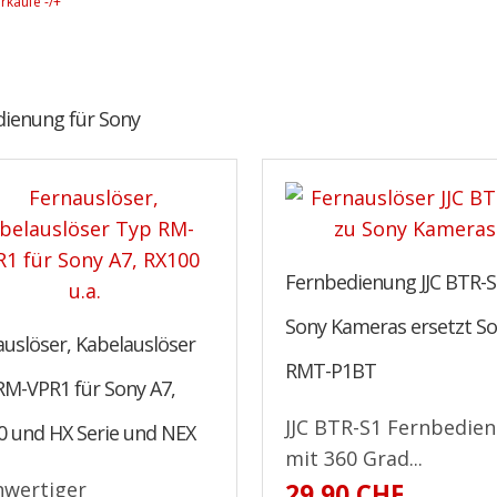
rkäufe -/+
ienung für Sony
Fernbedienung JJC BTR-S
Sony Kameras ersetzt S
uslöser, Kabelauslöser
RMT-P1BT
RM-VPR1 für Sony A7,
JJC BTR-S1 Fernbedie
0 und HX Serie und NEX
mit 360 Grad...
wertiger
29.90 CHF