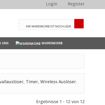
Login
Register
TPL_VMT_SHOPPING_CART_LABEL
IHR WARENKORB IST NOCH LEER.
R UNS
WARENKORB
vallauslöser, Timer, Wireless Auslöser.
Ergebnisse 1 - 12 von 12