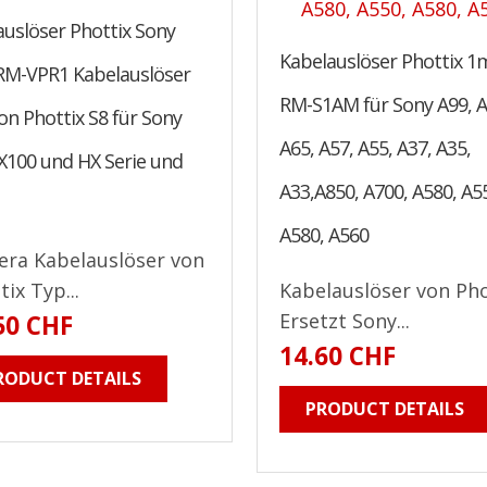
auslöser Phottix Sony
Kabelauslöser Phottix 1
RM-VPR1 Kabelauslöser
RM-S1AM für Sony A99, A
n Phottix S8 für Sony
A65, A57, A55, A37, A35,
X100 und HX Serie und
A33,A850, A700, A580, A5
A580, A560
ra Kabelauslöser von
tix Typ...
Kabelauslöser von Pho
Ersetzt Sony...
50 CHF
14.60 CHF
RODUCT DETAILS
PRODUCT DETAILS