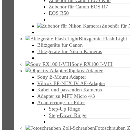
Zubehör für Canon EOS R50
Zubehör für Canon EOS R7
EOS R50
Zubehör für
Blitzgeräte Flash Light
Blitzgeräte für Canon
Blitzgeräte für Nikon Kameras
Sony RX100 I-VIII
Objektiv Adapter
Sony E-Mount Adapter
Viltrox EF-NEX IV AF-Adapter
Kabel und passenden Kameras
Adapter zu MFT Micro 4/3
Adapterringe für Filter
Step-Up Ringe
Step-Down Ringe
Fotoschrauben Z