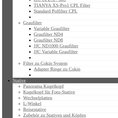
TIANYA XS-Pro1 CPL Filter
Standard Polfilter CPL
Graufilter
Variable Graufilter
Graufilter ND4
Graufilter ND8
JJC ND1000 Graufilter
JJC Variable Graufilter
Filter zu Cokin System
Adapter Ringe zu Cokin
Stative
Panorama Kugelkopf
Kugelkopf für Foto-Stative
Wechselplatten
L-Winkel
Reisestative
Zubehör zu Stativen und Köpfen