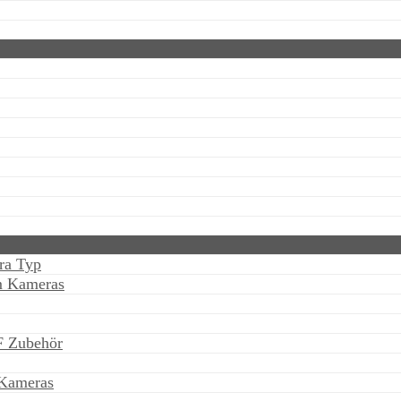
ra Typ
m Kameras
F Zubehör
Kameras