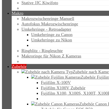
Stative JJC Kiwifoto
Makro
Makrozwischenringe Manuell
Autofokus Makrozwischenringe
Umkehrringe - Retroadapter
Umkehrringe zu Canon
Umkehrringe zu Nikon
Ringblitz - Ringleuchte
Makroringe für Nikon Z Kameras
Zubehör
Zubehör nach Kame
Zubehör Fujili
Fujifilm X-100V
Fujifilm X100V Zubehör
Fujifilm X100, X100S, X100T, X100
Zubehör Canon 