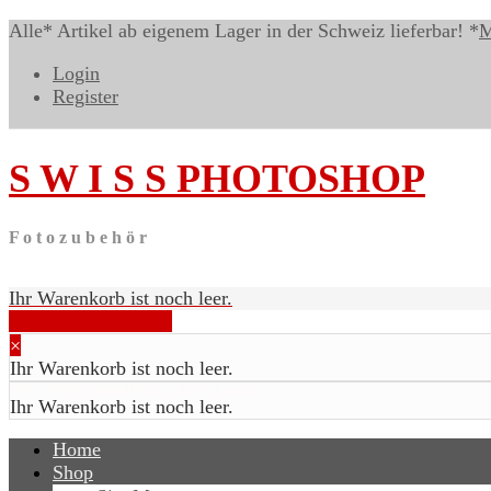
Alle* Artikel ab eigenem Lager in der Schweiz lieferbar! *
M
Login
Register
S W I S S
PHOTOSHOP
F o t o z u b e h ö r
Ihr Warenkorb ist noch leer.
Warenkorb anzeigen
×
Ihr Warenkorb ist noch leer.
TPL_VMT_SHOPPING_CART_LABEL
Ihr Warenkorb ist noch leer.
Home
Shop